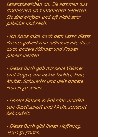
Lebensbereichen an. Sie kommen aus
städtischen und ländlichen Gebieten.
Sie sind einfach und oft nicht sehr
gebildet und reich.
· Ich habe mich nach dem Lesen dieses
Buches geheilt und wünsche mir, dass
auch andere Männer und Frauen
geheilt werden.
· Dieses Buch gab mir neue Visionen
und Augen, um meine Tochter, Frau,
Mutter, Schwester und viele andere
Frauen zu sehen.
· Unsere Frauen in Pakistan wurden
von Gesellschaft und Kirche schlecht
behandelt.
· Dieses Buch gibt ihnen Hoffnung,
Jesus zu finden.