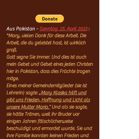
Aus Pakistan -
Sonntag, 25. April 2021
:
"Mary, vielen Dank für diese Arbeit. Die
Arbeit, die du geleistet hast, ist wirklich
groß.
Gott segne Sie immer. Und dies ist auch
mein Gebet und Gebet eines jeden Christen
hier in Pakistan, dass dies Früchte tragen
möge.
Eines meiner Gemeindemitglieder (sie ist
Lehrerin) sagte:
„Mary Kloska hilft und
gibt uns Frieden, Hoffnung und Licht als
unsere Mutter Maria.“
Und als sie sagte,
sie hätte Tränen, weil ihr Bruder vor
einigen Jahren fälschlicherweise
beschuldigt und ermordet wurde. Sie und
ihre Familie konnten keinen Frieden und