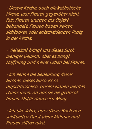
· Unsere Kirche, auch die katholische
Kirche, war Frauen gegenüber nicht
fair. Frauen wurden als Objekt
behandelt. Frauen haben keinen
sichtbaren oder entscheidenden Platz
in der Kirche.
· Vielleicht bringt uns dieses Buch
weniger Gewinn, aber es bringt
Hoffnung und neues Leben bei Frauen.
· Ich kenne die Bedeutung dieses
Buches. Dieses Buch ist so
aufschlussreich. Unsere Frauen werden
etwas lesen, an das sie nie gedacht
haben. Dafür danke ich Mary.
· Ich bin sicher, dass dieses Buch den
spirituellen Durst vieler Männer und
Frauen stillen wird.