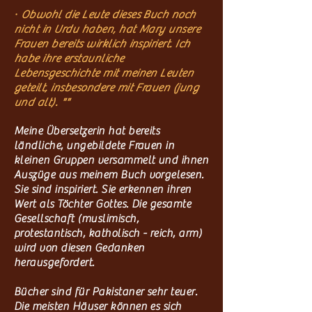
·
Obwohl die Leute dieses Buch noch
nicht in Urdu haben, hat Mary unsere
Frauen bereits wirklich inspiriert. Ich
habe ihre erstaunliche
Lebensgeschichte mit meinen Leuten
geteilt, insbesondere mit Frauen (jung
und alt). ""
Meine Übersetzerin hat bereits
ländliche, ungebildete Frauen in
kleinen Gruppen versammelt und ihnen
Auszüge aus meinem Buch vorgelesen.
Sie sind inspiriert. Sie erkennen ihren
Wert als Töchter Gottes. Die gesamte
Gesellschaft (muslimisch,
protestantisch, katholisch - reich, arm)
wird von diesen Gedanken
herausgefordert.
Bücher sind für Pakistaner sehr teuer.
Die meisten Häuser können es sich