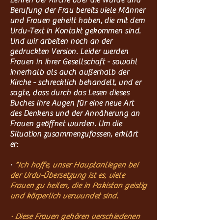
Lehren der Kirche über die Würde und
Berufung der Frau bereits viele Männer
und Frauen geheilt haben, die mit dem
Urdu-Text in Kontakt gekommen sind.
Und wir arbeiten noch an der
gedruckten Version. Leider werden
Frauen in ihrer Gesellschaft - sowohl
innerhalb als auch außerhalb der
Kirche - schrecklich behandelt, und er
sagte, dass durch das Lesen dieses
Buches ihre Augen für eine neue Art
des Denkens und der Annäherung an
Frauen geöffnet wurden. Um die
Situation zusammenzufassen, erklärt
er:
·
"Ich hoffe, unser Hauptanliegen bei
der Urdu-Übersetzung ist es, viele
Frauen zu heilen, die in Pakistan geistig
und körperlich verwundet sind.
· Diese Frauen gehören verschiedenen