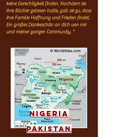
keine Gerechtigkeit finden. Nachdem sie
Ihre Bücher gelesen hatte, gab sie zu, dass
ihre Familie Hoffnung und Frieden findet.
Ein großes Dankeschön an dich von mir
und meiner ganzen Community. "
Nigeria
pakistan